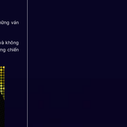
những ván
 và không
ừng chiến