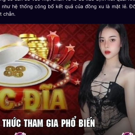
u như hệ thống công bố kết quả của đồng xu là mặt lẻ. Đố
t chẵn.