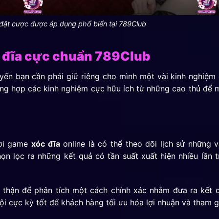
đặt cược được áp dụng phổ biến tại 789Club
c đĩa cực chuẩn 789Club
 tuyến bạn cần phải giữ riêng cho mình một vài kinh nghiệ
tổng hợp các kinh nghiệm cực hữu ích từ những cao thủ để
hơi game
xóc đĩa
online là có thể theo dõi lịch sử những
ọn lọc ra những kết quả có tần suất xuất hiện nhiều lần 
ẩn thận để phân tích một cách chính xác nhằm đưa ra kết
ội cực kỳ tốt để khách hàng tối ưu hóa lợi nhuận và tham gia