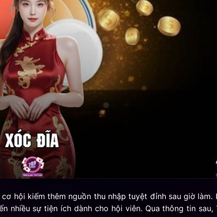
cơ hội kiếm thêm nguồn thu nhập tuyệt đỉnh sau giờ làm. 
ến nhiều sự tiện ích dành cho hội viên. Qua thông tin sau,