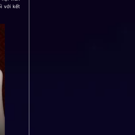
i với kết