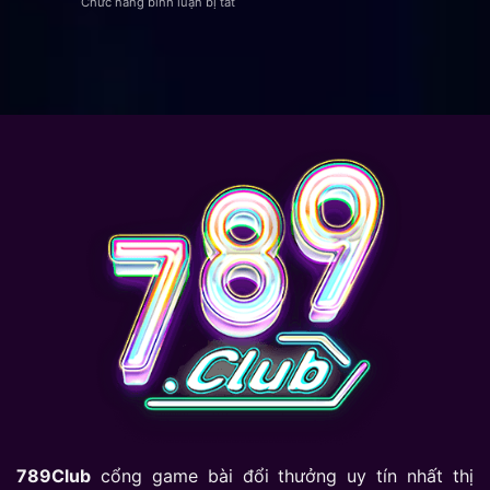
Chức năng bình luận bị tắt
ở
–
Chuẩn
Nhận
Kèo
Tăng
Định
Cược
Cơ
Kèo
Mê
Hội
Nhà
Hoặc
Trúng
Cái
Cược
Lớn
–
Thủ
4
Nhất
Chiến
Hiện
Lược
Nay
Chơi
Chuẩn
Chuyên
Gia
789Club
cổng game bài đổi thưởng uy tín nhất thị