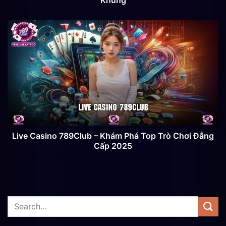
Khủng
Live Casino 789Club – Khám Phá Top Trò Chơi Đẳng
Cấp 2025