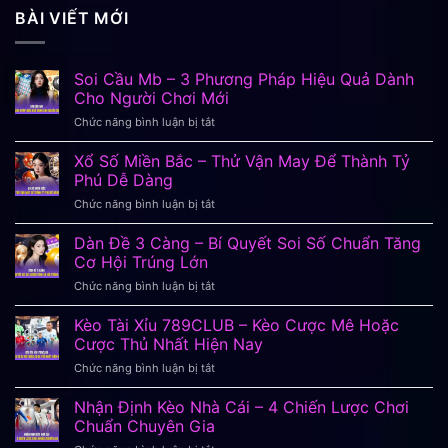
BÀI VIẾT MỚI
Soi Cầu Mb – 3 Phương Pháp Hiệu Quả Dành
Cho Người Chơi Mới
Chức năng bình luận bị tắt
ở
Soi
Cầu
Xổ Số Miền Bắc – Thử Vận May Để Thành Tỷ
Mb
Phú Dễ Dàng
–
Chức năng bình luận bị tắt
ở
3
Xổ
Phương
Số
Dàn Đề 3 Càng – Bí Quyết Soi Số Chuẩn Tăng
Pháp
Miền
Hiệu
Cơ Hội Trúng Lớn
Bắc
Quả
Chức năng bình luận bị tắt
ở
–
Dành
Dàn
Thử
Cho
Đề
Kèo Tài Xỉu 789CLUB – Kèo Cược Mê Hoặc
Vận
Người
3
May
Cược Thủ Nhất Hiện Nay
Chơi
Càng
Để
Mới
Chức năng bình luận bị tắt
ở
–
Thành
Kèo
Bí
Tỷ
Tài
Nhận Định Kèo Nhà Cái – 4 Chiến Lược Chơi
Quyết
Phú
Xỉu
Soi
Chuẩn Chuyên Gia
Dễ
789CLUB
Số
Dàng