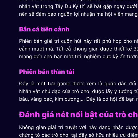
nhân vật trong Tây Du Ký thì sẽ bắt gặp ngay dưới l
nên sẽ đảm bảo nguồn lợi nhuận mà hội viên mang 
Bắn cá tiên cảnh
Phiên bản giải trí cuốn hút này rất phù hợp cho 
cảnh mượt mà. Tất cả không gian được thiết kế 3D
mang đến cho bạn một trải nghiệm cực kỳ ấn tượn
Phiên bản thần tài
Đây là một tựa game được xem là quốc dân đối vớ
Nhân vật chủ đạo của trò chơi được lấy ý tưởng t
báu, vàng bạc, kim cương,… Đây là cơ hội để bạn 
Đánh giá nét nổi bật của trò 
Không gian giải trí tuyệt vời này đang nhận được
chứng tỏ các trò chơi tại đây sở hữu nhiều ưu điể