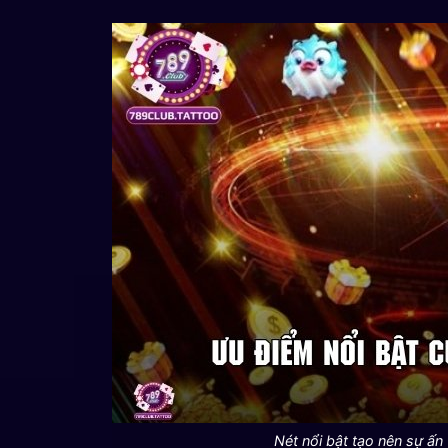
Nét nổi bật tạo nên sự ấn