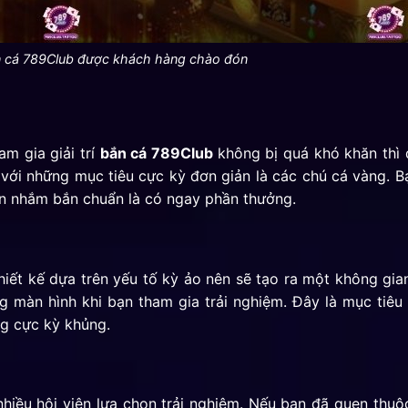
 cá 789Club được khách hàng chào đón
m gia giải trí
bắn cá 789Club
không bị quá khó khăn thì 
 với những mục tiêu cực kỳ đơn giản là các chú cá vàng. 
ần nhắm bắn chuẩn là có ngay phần thưởng.
iết kế dựa trên yếu tố kỳ ảo nên sẽ tạo ra một không gi
g màn hình khi bạn tham gia trải nghiệm. Đây là mục tiêu
ng cực kỳ khủng.
hiều hội viên lựa chọn trải nghiệm. Nếu bạn đã quen thuộ