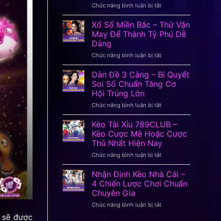
Chức năng bình luận bị tắt
ở
Soi
Cầu
Xổ Số Miền Bắc – Thử Vận
Mb
May Để Thành Tỷ Phú Dễ
–
Dàng
3
Chức năng bình luận bị tắt
ở
Phương
Xổ
Pháp
Số
Hiệu
Dàn Đề 3 Càng – Bí Quyết
Miền
Quả
Soi Số Chuẩn Tăng Cơ
Bắc
Dành
Hội Trúng Lớn
–
Cho
Chức năng bình luận bị tắt
ở
Thử
Người
Dàn
Vận
Chơi
Đề
May
Kèo Tài Xỉu 789CLUB –
Mới
3
Để
Kèo Cược Mê Hoặc Cược
Càng
Thành
Thủ Nhất Hiện Nay
–
Tỷ
Chức năng bình luận bị tắt
ở
Bí
Phú
Kèo
Quyết
Dễ
Tài
Soi
Nhận Định Kèo Nhà Cái –
Dàng
Xỉu
Số
4 Chiến Lược Chơi Chuẩn
789CLUB
Chuẩn
Chuyên Gia
–
Tăng
Chức năng bình luận bị tắt
ở
Kèo
Cơ
Nhận
Cược
Hội
n sẽ được