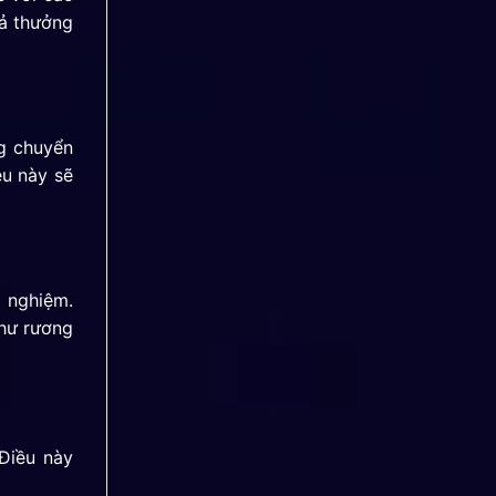
rả thưởng
ng chuyển
ệu này sẽ
i nghiệm.
như rương
 Điều này