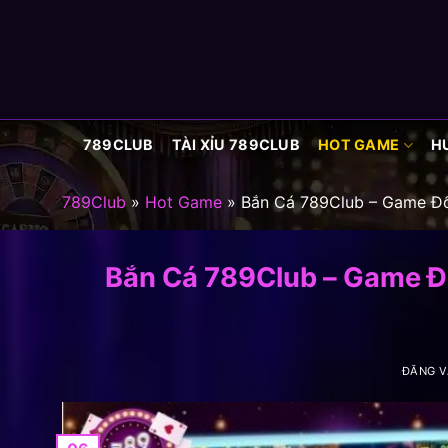
Bỏ
qua
nội
dung
789CLUB
TÀI XỈU 789CLUB
HOT GAME
H
789Club
»
Hot Game
»
Bắn Cá 789Club – Game Đổ
Bắn Cá 789Club – Game Đ
ĐĂNG 