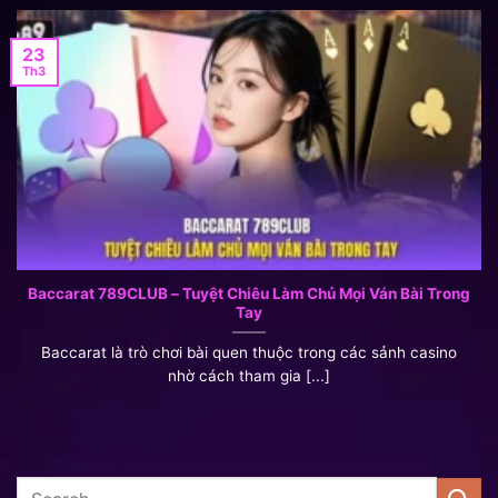
23
Th3
Baccarat 789CLUB – Tuyệt Chiêu Làm Chủ Mọi Ván Bài Trong
Tay
Baccarat là trò chơi bài quen thuộc trong các sảnh casino
nhờ cách tham gia [...]