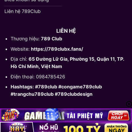
Liên hệ 789Club
LIÊN HỆ
Thương hiệu:
789 Club
Website:
https://789clubx.fans/
Địa chỉ:
65 Đường Lữ Gia, Phường 15, Quận 11, TP.
Hồ Chí Minh, Việt Nam
Điện thoại:
0984785426
Hashtags: #789club #congame789club
#trangchu789club #789clubdesign
Copyright 2026 ©
789club