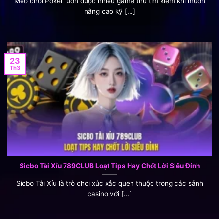
Mẹo chơi Poker luôn được nhiều game thủ tìm kiếm khi muốn
nâng cao kỹ [...]
23
Th3
Sicbo Tài Xỉu 789CLUB Loạt Tips Hay Chốt Lời Siêu Đỉnh
Sicbo Tài Xỉu là trò chơi xúc xắc quen thuộc trong các sảnh
casino với [...]