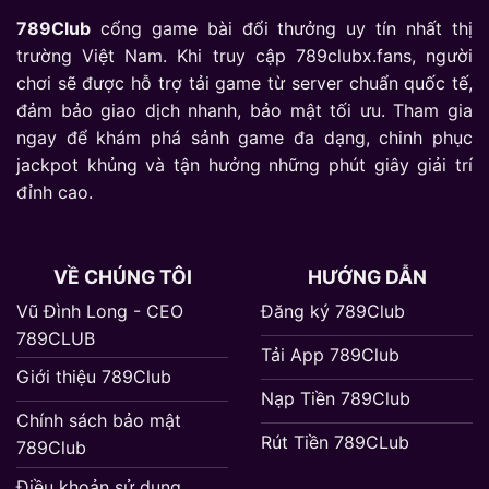
789Club
cổng game bài đổi thưởng uy tín nhất thị
trường Việt Nam. Khi truy cập 789clubx.fans, người
chơi sẽ được hỗ trợ tải game từ server chuẩn quốc tế,
đảm bảo giao dịch nhanh, bảo mật tối ưu. Tham gia
ngay để khám phá sảnh game đa dạng, chinh phục
jackpot khủng và tận hưởng những phút giây giải trí
đỉnh cao.
VỀ CHÚNG TÔI
HƯỚNG DẪN
Vũ Đình Long - CEO
Đăng ký 789Club
789CLUB
Tải App 789Club
Giới thiệu 789Club
Nạp Tiền 789Club
Chính sách bảo mật
Rút Tiền 789CLub
789Club
Điều khoản sử dụng