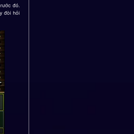
trước đó.
y đòi hỏi