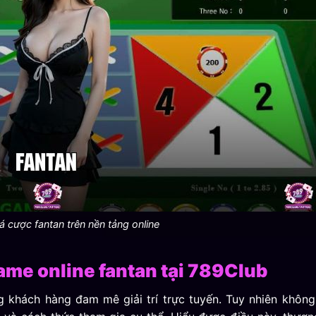
á cược fantan trên nền tảng online
game online fantan tại 789Club
 khách hàng đam mê giải trí trực tuyến. Tuy nhiên không