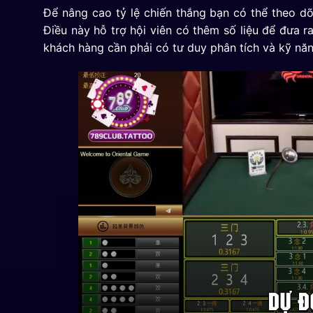
Để nâng cao tỷ lệ chiến thắng bạn có thể theo dõ
Điều này hỗ trợ hội viên có thêm số liệu để đưa r
khách hàng cần phải có tư duy phân tích và kỹ năn