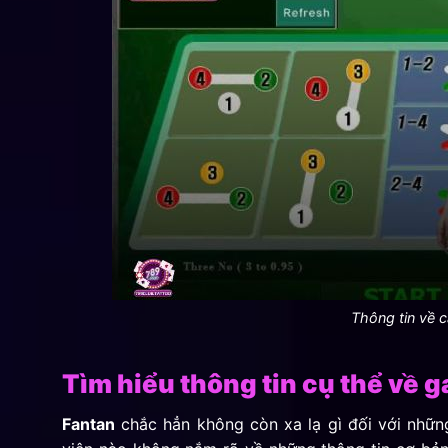
Thông tin về c
Tìm hiểu thông tin cụ thể về 
Fantan
chắc hẳn không còn xa lạ gì đối với những