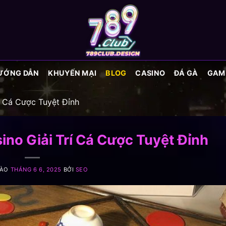
ƯỚNG DẪN
KHUYẾN MẠI
BLOG
CASINO
ĐÁ GÀ
GAME
í Cá Cược Tuyệt Đỉnh
ino Giải Trí Cá Cược Tuyệt Đỉnh
VÀO
THÁNG 6 6, 2025
BỞI
SEO