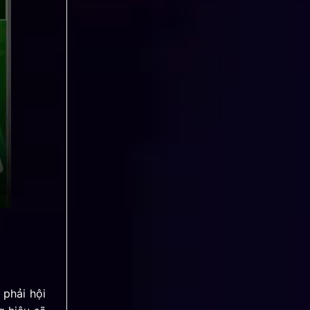
 phải hội