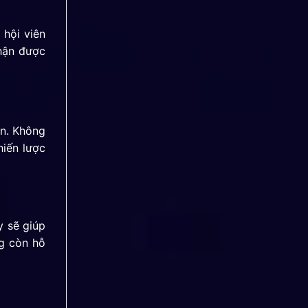
 hội viên
hận được
ơn. Không
hiến lược
y sẽ giúp
ng còn hỗ