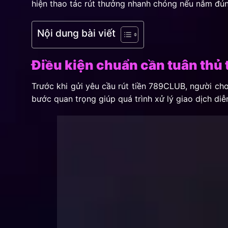
hiện thao tác rút thưởng nhanh chóng nếu nắm đ
Nội dung bài viết
Điều kiện chuẩn cần tuân thủ 
Trước khi gửi yêu cầu rút tiền 789CLUB, người ch
bước quan trọng giúp quá trình xử lý giao dịch di