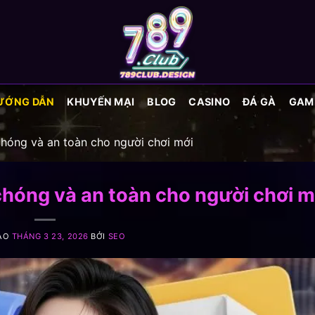
ƯỚNG DẪN
KHUYẾN MẠI
BLOG
CASINO
ĐÁ GÀ
GAME
hóng và an toàn cho người chơi mới
hóng và an toàn cho người chơi m
VÀO
THÁNG 3 23, 2026
BỞI
SEO