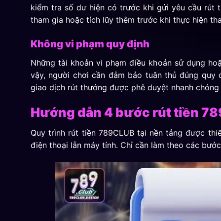
kiểm tra số dư hiện có trước khi gửi yêu cầu rút
tham gia hoặc tích lũy thêm trước khi thực hiện th
Không vi phạm quy định
Những tài khoản vi phạm điều khoản sử dụng hoặc 
vậy, người chơi cần đảm bảo tuân thủ đúng quy đị
giao dịch rút thưởng được phê duyệt nhanh chóng 
Hướng dẫn 4 bước rút tiền 7
Quy trình rút tiền 789CLUB tại nền tảng được thi
điện thoại lẫn máy tính. Chỉ cần làm theo các bướ