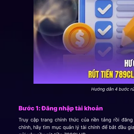
Hướng dẫn 4 bước rú
Bước 1: Đăng nhập tài khoản
Truy cập trang chính thức của nền tảng rồi đăng
chính, hãy tìm mục quản lý tài chính để bắt đầu g