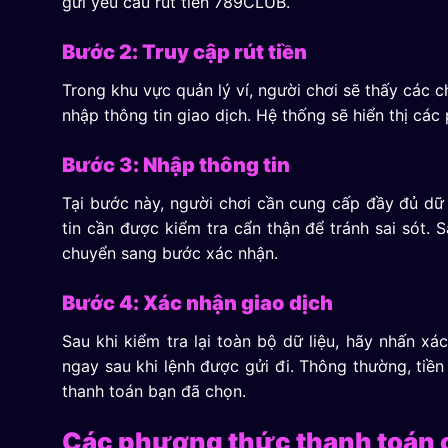
gửi yêu cầu rút tiền 789CLUB.
Bước 2: Truy cập rút tiền
Trong khu vực quản lý ví, người chơi sẽ thấy các 
nhập thông tin giao dịch. Hệ thống sẽ hiển thị cá
Bước 3: Nhập thông tin
Tại bước này, người chơi cần cung cấp đầy đủ dữ 
tin cần được kiểm tra cẩn thận để tránh sai sót. 
chuyển sang bước xác nhận.
Bước 4: Xác nhận giao dịch
Sau khi kiểm tra lại toàn bộ dữ liệu, hãy nhấn xá
ngay sau khi lệnh được gửi đi. Thông thường, tiề
thanh toán bạn đã chọn.
Các phương thức thanh toán c