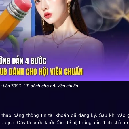
t tiền 789CLUB dành cho hội viên chuẩn
 nhập bằng thông tin tài khoản đã đăng ký. Sau khi vào 
iao dịch. Đây là bước khởi đầu để hệ thống xác định chính 