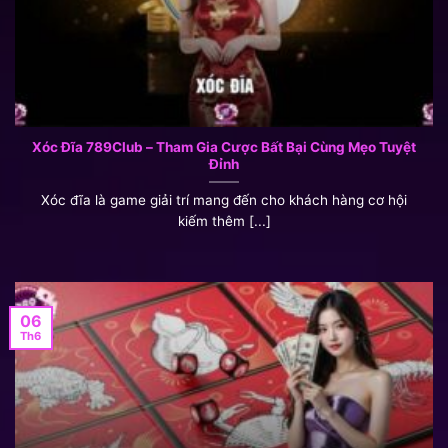
Xóc Đĩa 789Club – Tham Gia Cược Bất Bại Cùng Mẹo Tuyệt
Đỉnh
Xóc đĩa là game giải trí mang đến cho khách hàng cơ hội
kiếm thêm [...]
06
Th6