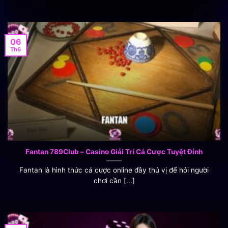
06
Th6
Fantan 789Club – Casino Giải Trí Cá Cược Tuyệt Đỉnh
Fantan là hình thức cá cược online đầy thú vị để hỏi người
chơi cần [...]