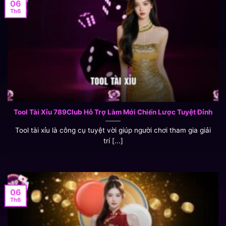
06
Th6
Tool Tài Xỉu 789Club Hỗ Trợ Làm Mới Chiến Lược Tuyệt Đỉnh
Tool tài xỉu là công cụ tuyệt vời giúp người chơi tham gia giải
trí [...]
06
Th6