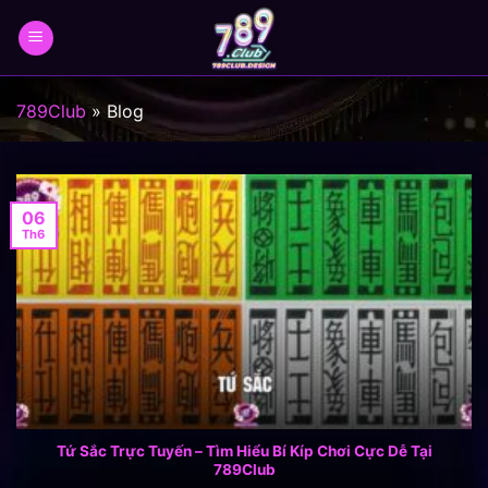
Bỏ
qua
nội
dung
789Club
»
Blog
06
Th6
Tứ Sắc Trực Tuyến – Tìm Hiểu Bí Kíp Chơi Cực Dễ Tại
789Club