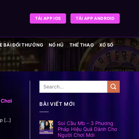
TẢI APP IOS
TẢI APP ANDROID
 BÀI ĐỔI THƯỞNG
NỔ HŨ
THỂ THAO
XỔ SỐ
 Chơi
BÀI VIẾT MỚI
 [...]
Soi Cầu Mb – 3 Phương
Pháp Hiệu Quả Dành Cho
Người Chơi Mới