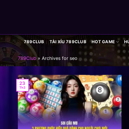
Bỏ
qua
nội
dung
789CLUB
TÀI XỈU 789CLUB
HOT GAME
H
789Club
»
Archives for seo
23
Th3