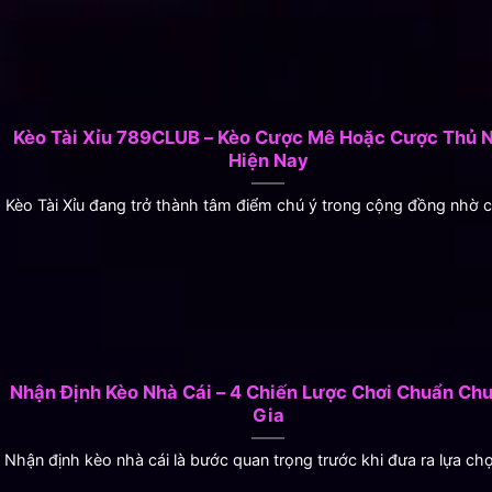
Kèo Tài Xỉu 789CLUB – Kèo Cược Mê Hoặc Cược Thủ 
Hiện Nay
Kèo Tài Xỉu đang trở thành tâm điểm chú ý trong cộng đồng nhờ cơ
Nhận Định Kèo Nhà Cái – 4 Chiến Lược Chơi Chuẩn Ch
Gia
Nhận định kèo nhà cái là bước quan trọng trước khi đưa ra lựa chọn