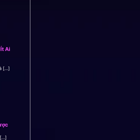
t Ai
[...]
ược
...]