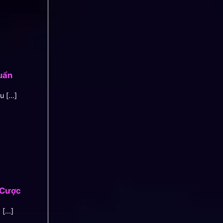
uẩn
[...]
 Cược
...]