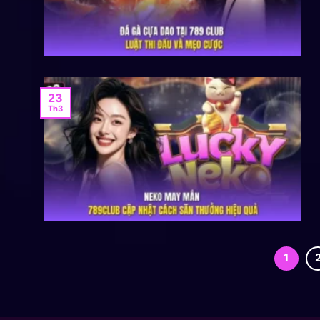
23
Th3
1