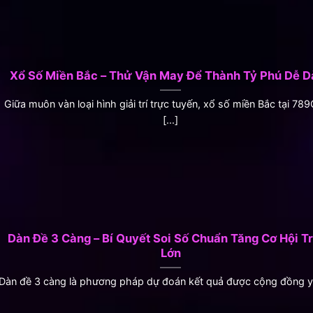
Xổ Số Miền Bắc – Thử Vận May Để Thành Tỷ Phú Dễ D
Giữa muôn vàn loại hình giải trí trực tuyến, xổ số miền Bắc tại 7
[...]
Dàn Đề 3 Càng – Bí Quyết Soi Số Chuẩn Tăng Cơ Hội T
Lớn
Dàn đề 3 càng là phương pháp dự đoán kết quả được cộng đồng yêu