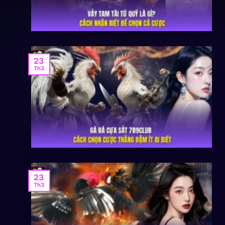
23
Th3
23
Th3