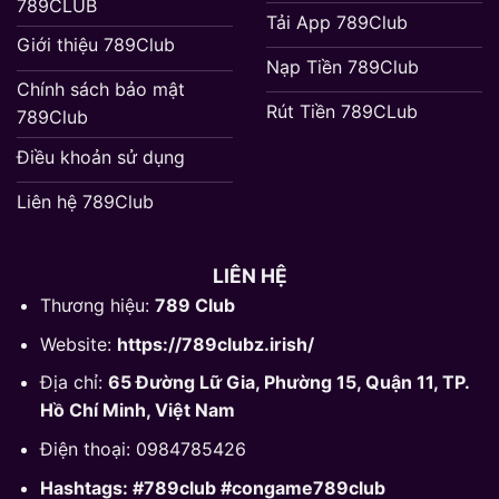
789CLUB
Tải App 789Club
Giới thiệu 789Club
Nạp Tiền 789Club
Chính sách bảo mật
Rút Tiền 789CLub
789Club
Điều khoản sử dụng
Liên hệ 789Club
LIÊN HỆ
Thương hiệu:
789 Club
Website:
https://789clubz.irish/
Địa chỉ:
65 Đường Lữ Gia, Phường 15, Quận 11, TP.
Hồ Chí Minh, Việt Nam
Điện thoại:
0984785426
Hashtags: #789club #congame789club