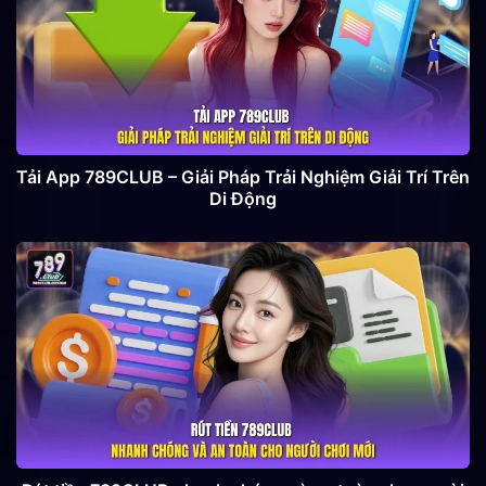
Tải App 789CLUB – Giải Pháp Trải Nghiệm Giải Trí Trên
Di Động