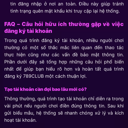
tin đăng nhập ở nơi an toàn. Điều này giúp tránh
tình trạng quên mật khẩu khi truy cập lại hệ thống.
FAQ – Câu hỏi hữu ích thường gặp về việc
đăng ký tài khoản
Trong quá trình đăng ký tài khoản, nhiều người chơi
thường có một số thắc mắc liên quan đến thao tác
thực hiện cũng như các vấn đề bảo mật thông tin.
Phần dưới đây sẽ tổng hợp những câu hỏi phổ biến
nhất để giúp bạn hiểu rõ hơn và hoàn tất quá trình
đăng ký 789CLUB một cách thuận lợi.
Tạo tài khoản cần đợi bao lâu mới có?
Thông thường, quá trình tạo tài khoản chỉ diễn ra trong
vài phút nếu người chơi điền đúng thông tin. Sau khi
gửi biểu mẫu, hệ thống sẽ nhanh chóng xử lý và kích
hoạt tài khoản.