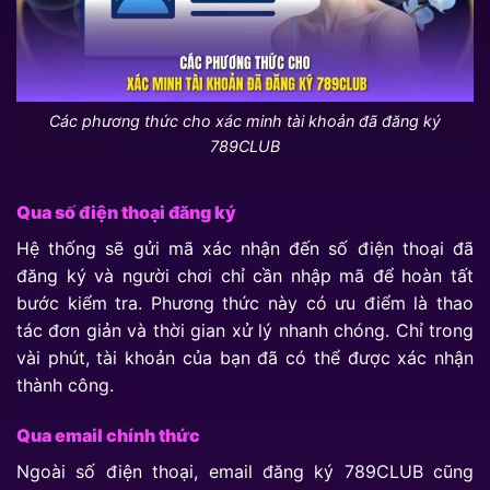
Các phương thức cho xác minh tài khoản đã đăng ký
789CLUB
Qua số điện thoại đăng ký
Hệ thống sẽ gửi mã xác nhận đến số điện thoại đã
đăng ký và người chơi chỉ cần nhập mã để hoàn tất
bước kiểm tra. Phương thức này có ưu điểm là thao
tác đơn giản và thời gian xử lý nhanh chóng. Chỉ trong
vài phút, tài khoản của bạn đã có thể được xác nhận
thành công.
Qua email chính thức
Ngoài số điện thoại, email đăng ký 789CLUB cũng