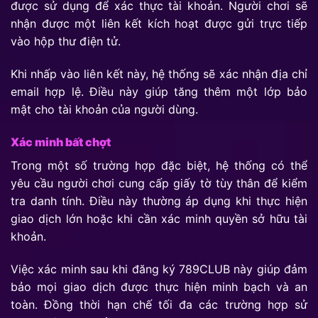
được sử dụng để xác thực tài khoản. Người chơi sẽ
nhận được một liên kết kích hoạt được gửi trực tiếp
vào hộp thư điện tử.
Khi nhấp vào liên kết này, hệ thống sẽ xác nhận địa chỉ
email hợp lệ. Điều này giúp tăng thêm một lớp bảo
mật cho tài khoản của người dùng.
Xác minh bất chợt
Trong một số trường hợp đặc biệt, hệ thống có thể
yêu cầu người chơi cung cấp giấy tờ tùy thân để kiểm
tra danh tính. Điều này thường áp dụng khi thực hiện
giao dịch lớn hoặc khi cần xác minh quyền sở hữu tài
khoản.
Việc xác minh sau khi đăng ký 789CLUB này giúp đảm
bảo mọi giao dịch được thực hiện minh bạch và an
toàn. Đồng thời hạn chế tối đa các trường hợp sử