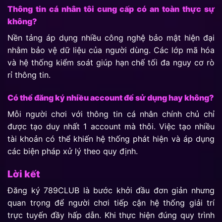
Thông tin cá nhân tôi cung cấp có an toàn thực sự
không?
Nền tảng áp dụng nhiều công nghệ bảo mật hiện đại
nhằm bảo vệ dữ liệu của người dùng. Các lớp mã hóa
và hệ thống kiểm soát giúp hạn chế tối đa nguy cơ rò
rỉ thông tin.
Có thể đăng ký nhiều account để sử dụng hay không?
Mỗi người chơi với thông tin cá nhân chính chủ chỉ
được tạo duy nhất 1 account mà thôi. Việc tạo nhiều
tài khoản có thể khiến hệ thống phát hiện và áp dụng
các biện pháp xử lý theo quy định.
Lời kết
Đăng ký 789CLUB là bước khởi đầu đơn giản nhưng
quan trọng để người chơi tiếp cận hệ thống giải trí
trực tuyến đầy hấp dẫn. Khi thực hiện đúng quy trình