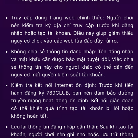
Truy cập đúng trang web chính thức: Người chơi
nên kiểm tra kỹ địa chỉ truy cập trước khi đăng
nhập hoặc tạo tài khoản. Điều này giúp giảm thiểu
nguy cơ click vào các web lừa đảo đầy rủi ro.
Không chia sẻ thông tin đăng nhập: Tên đăng nhập
và mật khẩu cần được bảo mật tuyệt đối. Việc chia
sẻ thông tin này cho người khác có thể dẫn đến
nguy cơ mất quyền kiểm soát tài khoản.
Kiểm tra kết nối internet ổn định: Trước khi tiến
hành đăng ký 789CLUB, bạn nên đảm bảo đường
truyền mạng hoạt động ổn định. Kết nối gián đoạn
có thể khiến quá trình tạo tài khoản bị lỗi hoặc
không hoàn tất.
Lưu lại thông tin đăng nhập cẩn thận: Sau khi tạo tài
khoản, người chơi nên ghi nhớ hoặc lưu trữ thông