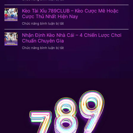
Dành
Dàn
Thử
Cho
Đề
Kèo Tài Xỉu 789CLUB – Kèo Cược Mê Hoặc
Vận
Người
3
May
Cược Thủ Nhất Hiện Nay
Chơi
Càng
Để
Mới
Chức năng bình luận bị tắt
ở
–
Thành
Kèo
Bí
Tỷ
Tài
Nhận Định Kèo Nhà Cái – 4 Chiến Lược Chơi
Quyết
Phú
Xỉu
Soi
Chuẩn Chuyên Gia
Dễ
789CLUB
Số
Dàng
Chức năng bình luận bị tắt
ở
–
Chuẩn
Nhận
Kèo
Tăng
Định
Cược
Cơ
Kèo
Mê
Hội
Nhà
Hoặc
Trúng
Cái
Cược
Lớn
–
Thủ
4
Nhất
Chiến
Hiện
Lược
Nay
Chơi
Chuẩn
Chuyên
Gia