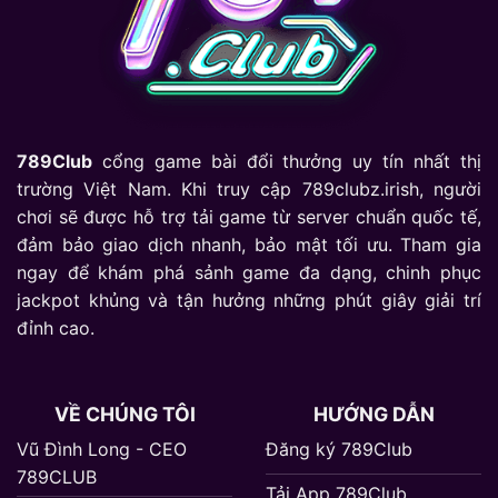
789Club
cổng game bài đổi thưởng uy tín nhất thị
trường Việt Nam. Khi truy cập 789clubz.irish, người
chơi sẽ được hỗ trợ tải game từ server chuẩn quốc tế,
đảm bảo giao dịch nhanh, bảo mật tối ưu. Tham gia
ngay để khám phá sảnh game đa dạng, chinh phục
jackpot khủng và tận hưởng những phút giây giải trí
đỉnh cao.
VỀ CHÚNG TÔI
HƯỚNG DẪN
Vũ Đình Long - CEO
Đăng ký 789Club
789CLUB
Tải App 789Club