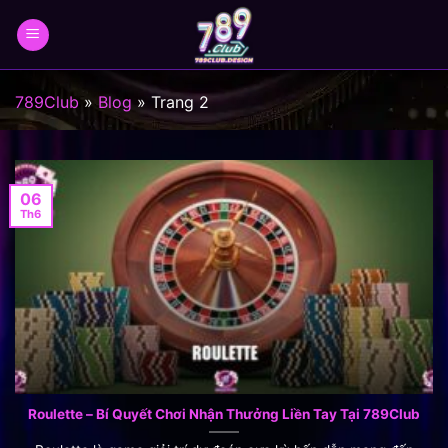
Bỏ
qua
nội
dung
789Club
»
Blog
»
Trang 2
06
Th6
Roulette – Bí Quyết Chơi Nhận Thưởng Liền Tay Tại 789Club