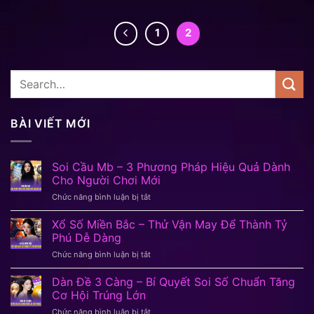
1
2
BÀI VIẾT MỚI
Soi Cầu Mb – 3 Phương Pháp Hiệu Quả Dành
Cho Người Chơi Mới
Chức năng bình luận bị tắt
ở
Soi
Cầu
Xổ Số Miền Bắc – Thử Vận May Để Thành Tỷ
Mb
Phú Dễ Dàng
–
Chức năng bình luận bị tắt
ở
3
Xổ
Phương
Số
Dàn Đề 3 Càng – Bí Quyết Soi Số Chuẩn Tăng
Pháp
Miền
Hiệu
Cơ Hội Trúng Lớn
Bắc
Quả
Chức năng bình luận bị tắt
ở
–