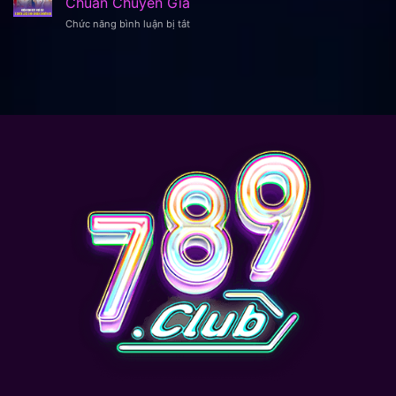
Chuẩn Chuyên Gia
Dễ
789CLUB
Số
Dàng
Chức năng bình luận bị tắt
ở
–
Chuẩn
Nhận
Kèo
Tăng
Định
Cược
Cơ
Kèo
Mê
Hội
Nhà
Hoặc
Trúng
Cái
Cược
Lớn
–
Thủ
4
Nhất
Chiến
Hiện
Lược
Nay
Chơi
Chuẩn
Chuyên
Gia