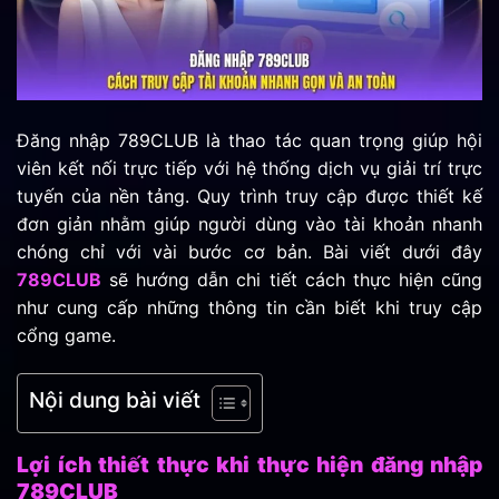
Đăng nhập 789CLUB là thao tác quan trọng giúp hội
viên kết nối trực tiếp với hệ thống dịch vụ giải trí trực
tuyến của nền tảng. Quy trình truy cập được thiết kế
đơn giản nhằm giúp người dùng vào tài khoản nhanh
chóng chỉ với vài bước cơ bản. Bài viết dưới đây
789CLUB
sẽ hướng dẫn chi tiết cách thực hiện cũng
như cung cấp những thông tin cần biết khi truy cập
cổng game.
Nội dung bài viết
Lợi ích thiết thực khi thực hiện đăng nhập
789CLUB