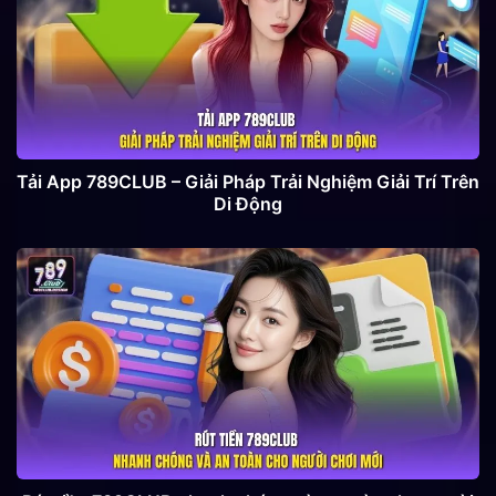
Tải App 789CLUB – Giải Pháp Trải Nghiệm Giải Trí Trên
Di Động