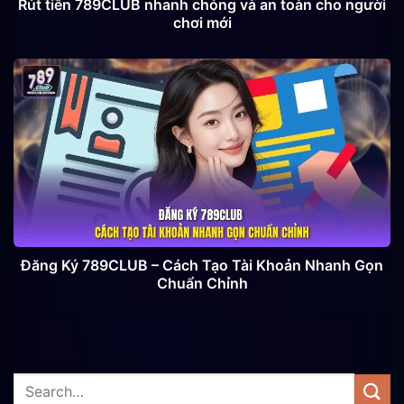
Rút tiền 789CLUB nhanh chóng và an toàn cho người
chơi mới
Đăng Ký 789CLUB – Cách Tạo Tài Khoản Nhanh Gọn
Chuẩn Chỉnh