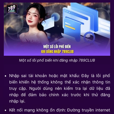
Một số lỗi phổ biến khi đăng nhập 789CLUB
Nhập sai tài khoản hoặc mật khẩu: Đây là lỗi phổ
biến khiến hệ thống không thể xác nhận thông tin
truy cập. Người dùng nên kiểm tra lại dữ liệu đã
nhập để đảm bảo chính xác trước khi thử đăng
nhập lại.
Kết nối mạng không ổn định: Đường truyền internet