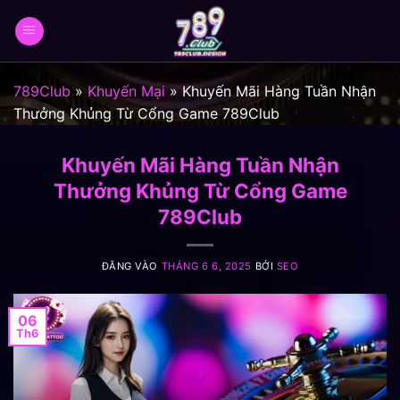
Bỏ
qua
nội
dung
789Club
»
Khuyến Mại
»
Khuyến Mãi Hàng Tuần Nhận
Thưởng Khủng Từ Cổng Game 789Club
Khuyến Mãi Hàng Tuần Nhận
Thưởng Khủng Từ Cổng Game
789Club
ĐĂNG VÀO
THÁNG 6 6, 2025
BỞI
SEO
06
Th6