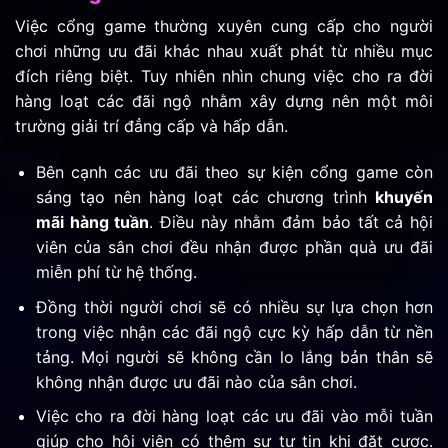
Việc cổng game thường xuyên cung cấp cho người
chơi những ưu đãi khác nhau xuất phát từ nhiều mục
đích riêng biệt. Tuy nhiên nhìn chung việc cho ra đời
hàng loạt các đãi ngộ nhằm xây dựng nên một môi
trường giải trí đẳng cấp và hấp dẫn.
Bên cạnh các ưu đãi theo sự kiện cổng game còn
sáng tạo nên hàng loạt các chương trình
khuyến
mãi hàng tuần
. Điều này nhằm đảm bảo tất cả hội
viên của sân chơi đều nhận được phần quà ưu đãi
miễn phí từ hệ thống.
Đồng thời người chơi sẽ có nhiều sự lựa chọn hơn
trong việc nhận các đãi ngộ cực kỳ hấp dẫn từ nền
tảng. Mọi người sẽ không cần lo lắng bản thân sẽ
không nhận được ưu đãi nào của sân chơi.
Việc cho ra đời hàng loạt các ưu đãi vào mỗi tuần
giúp cho hội viên có thêm sự tự tin khi đặt cược.