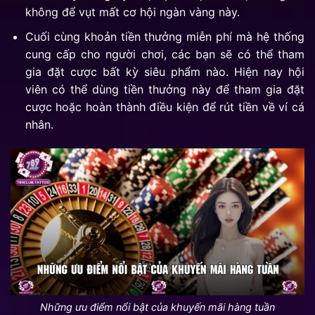
không để vụt mất cơ hội ngàn vàng này.
Cuối cùng khoản tiền thưởng miễn phí mà hệ thống
cung cấp cho người chơi, các bạn sẽ có thể tham
gia đặt cược bất kỳ siêu phẩm nào. Hiện nay hội
viên có thể dùng tiền thưởng này để tham gia đặt
cược hoặc hoàn thành điều kiện để rút tiền về ví cá
nhân.
Những ưu điểm nổi bật của khuyến mãi hàng tuần