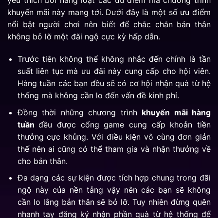
yêu thích bởi hàng loạt các ưu điểm mà chương trình
khuyến mãi này mang tới. Dưới đây là một số ưu điểm
nổi bật người chơi nên biết để chắc chắn bản thân
không bỏ lỡ một đãi ngộ cực kỳ hấp dẫn.
Trước tiên không thể không nhắc đến chính là tần
suất liên tục mà ưu đãi này cung cấp cho hội viên.
Hàng tuần các bạn đều sẽ có cơ hội nhận quà từ hệ
thống mà không cần lo đến vấn đề kinh phí.
Đồng thời những chương trình
khuyến mãi hàng
tuần
đều được cổng game cung cấp khoản tiền
thưởng cực khủng. Với điều kiện vô cùng đơn giản
thế nên ai cũng có thể tham gia và nhận thưởng về
cho bản thân.
Đa dạng các sự kiện được tích hợp chung trong đãi
ngộ này của nền tảng vậy nên các bạn sẽ không
cần lo lắng bản thân sẽ bỏ lỡ. Tuy nhiên đừng quên
nhanh tay đăng ký nhận phần quà từ hệ thống để