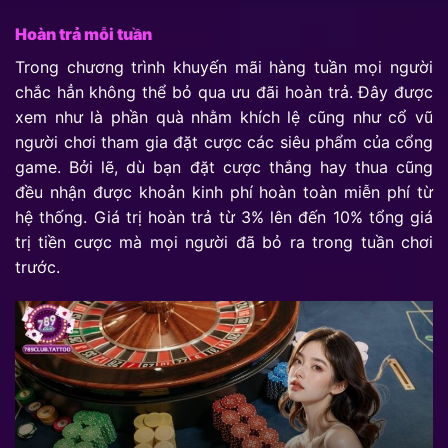
Hoàn trả mỗi tuần
Trong chương trình khuyến mãi hàng tuần mọi người
chắc hẳn không thể bỏ qua ưu đãi hoàn trả. Đây được
xem như là phần quà nhằm khích lệ cũng như cổ vũ
người chơi tham gia đặt cược các siêu phẩm của cổng
game. Bởi lẽ, dù bạn đặt cược thắng hay thua cũng
đều nhận được khoản kinh phí hoàn toàn miễn phí từ
hệ thống. Giá trị hoàn trả từ 3% lên đến 10% tổng giá
trị tiền cược mà mọi người đã bỏ ra trong tuần chơi
trước.