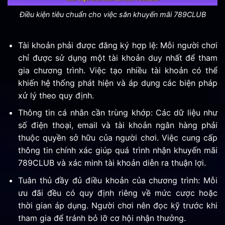
Điều kiện tiêu chuẩn cho việc săn khuyến mãi 789CLUB
Tài khoản phải được đăng ký hợp lệ: Mỗi người chơi
chỉ được sử dụng một tài khoản duy nhất để tham
gia chương trình. Việc tạo nhiều tài khoản có thể
khiến hệ thống phát hiện và áp dụng các biện pháp
xử lý theo quy định.
Thông tin cá nhân cần trùng khớp: Các dữ liệu như
số điện thoại, email và tài khoản ngân hàng phải
thuộc quyền sở hữu của người chơi. Việc cung cấp
thông tin chính xác giúp quá trình nhận khuyến mãi
789CLUB và xác minh tài khoản diễn ra thuận lợi.
Tuân thủ đầy đủ điều khoản của chương trình: Mỗi
ưu đãi đều có quy định riêng về mức cược hoặc
thời gian áp dụng. Người chơi nên đọc kỹ trước khi
tham gia để tránh bỏ lỡ cơ hội nhận thưởng.