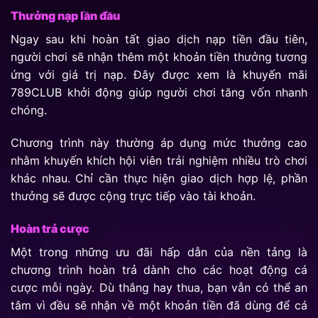
Thưởng nạp lần đầu
Ngay sau khi hoàn tất giao dịch nạp tiền đầu tiên,
người chơi sẽ nhận thêm một khoản tiền thưởng tương
ứng với giá trị nạp. Đây được xem là khuyến mãi
789CLUB khởi động giúp người chơi tăng vốn nhanh
chóng.
Chương trình này thường áp dụng mức thưởng cao
nhằm khuyến khích hội viên trải nghiệm nhiều trò chơi
khác nhau. Chỉ cần thực hiện giao dịch hợp lệ, phần
thưởng sẽ được cộng trực tiếp vào tài khoản.
Hoàn trả cược
Một trong những ưu đãi hấp dẫn của nền tảng là
chương trình hoàn trả dành cho các hoạt động cá
cược mỗi ngày. Dù thắng hay thua, bạn vẫn có thể an
tâm vì đều sẽ nhận về một khoản tiền đã dùng để cá