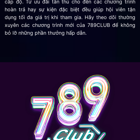
cấp độ. Từ ưu đãi tân thủ cho đến các chương trình
hoàn trả hay sự kiện đặc biệt đều giúp hội viên tận
dụng tối đa giá trị khi tham gia. Hãy theo dõi thường
xuyên các chương trình mới của 789CLUB để không
bỏ lỡ những phần thưởng hấp dẫn.