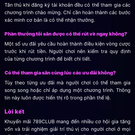
Tân thủ khi đăng ký tài khoản đều có thể tham gia các
chương trình chào mừng. Chỉ cần hoàn thành các bước
xác minh cơ bản là có thể nhận thưởng.
Phần thưởng tôi săn được có thể rút về ngay không?
Một số ưu đãi yêu cầu hoàn thành điều kiện vòng cược
trước khi rút tiền. Người chơi nên kiểm tra quy định
của từng chương trình để biết chi tiết.
Có thể tham gia săn cùng lúc các ưu đãi không?
Tùy theo từng ưu đãi mà người chơi có thể tham gia
song song hoặc chỉ áp dụng một chương trình. Thông
tin này luôn được hiển thị rõ trong phần thể lệ.
Lời kết
Khuyến mãi 789CLUB mang đến nhiều cơ hội gia tăng
vốn và trải nghiệm giải trí thú vị cho người chơi ở mọi