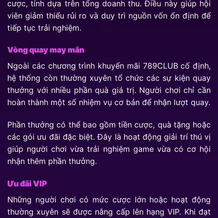
cược, tính dựa trên tổng doanh thu. Điều này giúp hội
viên giảm thiểu rủi ro và duy trì nguồn vốn ổn định để
tiếp tục trải nghiệm.
Vòng quay may mắn
Ngoài các chương trình khuyến mãi 789CLUB cố định,
hệ thống còn thường xuyên tổ chức các sự kiện quay
thưởng với nhiều phần quà giá trị. Người chơi chỉ cần
hoàn thành một số nhiệm vụ cơ bản để nhận lượt quay.
Phần thưởng có thể bao gồm tiền cược, quà tặng hoặc
các gói ưu đãi đặc biệt. Đây là hoạt động giải trí thú vị
giúp người chơi vừa trải nghiệm game vừa có cơ hội
nhận thêm phần thưởng.
Ưu đãi VIP
Những người chơi có mức cược lớn hoặc hoạt động
thường xuyên sẽ được nâng cấp lên hạng VIP. Khi đạt