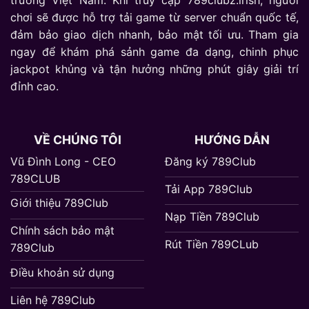
trường Việt Nam. Khi truy cập 789clubz.irish, người
chơi sẽ được hỗ trợ tải game từ server chuẩn quốc tế,
đảm bảo giao dịch nhanh, bảo mật tối ưu. Tham gia
ngay để khám phá sảnh game đa dạng, chinh phục
jackpot khủng và tận hưởng những phút giây giải trí
đỉnh cao.
VỀ CHÚNG TÔI
HƯỚNG DẪN
Vũ Đình Long - CEO
Đăng ký 789Club
789CLUB
Tải App 789Club
Giới thiệu 789Club
Nạp Tiền 789Club
Chính sách bảo mật
Rút Tiền 789CLub
789Club
Điều khoản sử dụng
Liên hệ 789Club