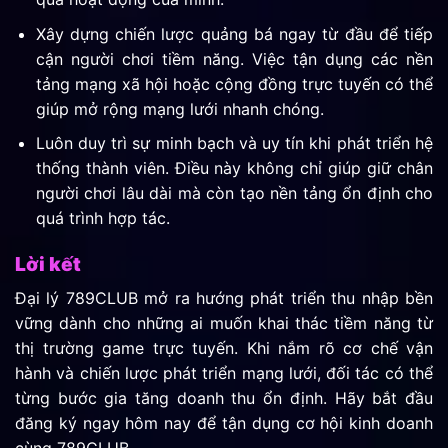
Xây dựng chiến lược quảng bá ngay từ đầu để tiếp
cận người chơi tiềm năng. Việc tận dụng các nền
tảng mạng xã hội hoặc cộng đồng trực tuyến có thể
giúp mở rộng mạng lưới nhanh chóng.
Luôn duy trì sự minh bạch và uy tín khi phát triển hệ
thống thành viên. Điều này không chỉ giúp giữ chân
người chơi lâu dài mà còn tạo nền tảng ổn định cho
quá trình hợp tác.
Lời kết
Đại lý 789CLUB mở ra hướng phát triển thu nhập bền
vững dành cho những ai muốn khai thác tiềm năng từ
thị trường game trực tuyến. Khi nắm rõ cơ chế vận
hành và chiến lược phát triển mạng lưới, đối tác có thể
từng bước gia tăng doanh thu ổn định. Hãy bắt đầu
đăng ký ngay hôm nay để tận dụng cơ hội kinh doanh
cùng 789CLUB.