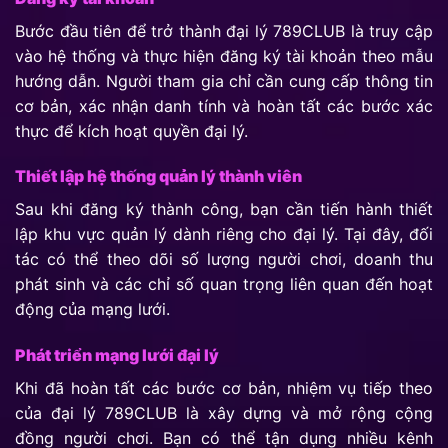
Bước đầu tiên để trở thành đại lý 789CLUB là truy cập
vào hệ thống và thực hiện đăng ký tài khoản theo mẫu
hướng dẫn. Người tham gia chỉ cần cung cấp thông tin
cơ bản, xác nhận danh tính và hoàn tất các bước xác
thực để kích hoạt quyền đại lý.
Thiết lập hệ thống quản lý thành viên
Sau khi đăng ký thành công, bạn cần tiến hành thiết
lập khu vực quản lý dành riêng cho đại lý. Tại đây, đối
tác có thể theo dõi số lượng người chơi, doanh thu
phát sinh và các chỉ số quan trọng liên quan đến hoạt
động của mạng lưới.
Phát triển mạng lưới đại lý
Khi đã hoàn tất các bước cơ bản, nhiệm vụ tiếp theo
của đại lý 789CLUB là xây dựng và mở rộng cộng
đồng người chơi. Bạn có thể tận dụng nhiều kênh