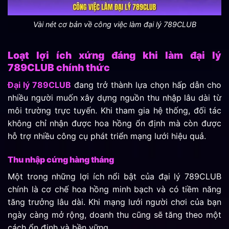
Vài nét cơ bản về công việc làm đại lý 789CLUB
Loạt lợi ích xứng đáng khi làm đại lý
789CLUB chính thức
Đại lý 789CLUB
đang trở thành lựa chọn hấp dẫn cho
nhiều người muốn xây dựng nguồn thu nhập lâu dài từ
môi trường trực tuyến. Khi tham gia hệ thống, đối tác
không chỉ nhận được hoa hồng ổn định mà còn được
hỗ trợ nhiều công cụ phát triển mạng lưới hiệu quả.
Thu nhập cứng hàng tháng
Một trong những lợi ích nổi bật của đại lý 789CLUB
chính là cơ chế hoa hồng minh bạch và có tiềm năng
tăng trưởng lâu dài. Khi mạng lưới người chơi của bạn
ngày càng mở rộng, doanh thu cũng sẽ tăng theo một
cách ổn định và bền vững.