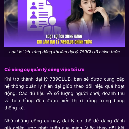
Loạt lợi ích xứng đáng khi làm đại lý 789CLUB chính thức
Có công cụ quản lý công việc tối ưu
Khi trở thành đại lý 789CLUB, bạn sẽ được cung cấp
hệ thống quản lý hiện đại giúp theo dõi hiệu quả hoạt
động. Các dữ liệu về số lượng người chơi, doanh thu
và hoa hồng đều được hiển thị rõ ràng trong bảng
thống kê.
Nhờ những công cụ này, đại lý có thể dễ dàng đánh
giá chiến lược phát triển của mình. Việc theo dõi kết